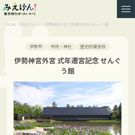
HOME
見学スポット
伊勢神宮外宮 式年遷宮記念 せんぐう館
伊勢市
寺院・神社
歴史的建造物
伊勢神宮外宮 式年遷宮記念 せんぐ
う館