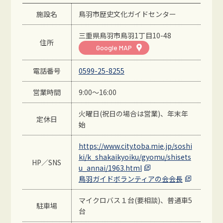
施設名
鳥羽市歴史文化ガイドセンター
三重県鳥羽市鳥羽1丁目10-48
住所
Google MAP
電話番号
0599-25-8255
営業時間
9:00～16:00
火曜日(祝日の場合は営業)、年末年
定休日
始
https://www.city.toba.mie.jp/soshi
ki/k_shakaikyoiku/gyomu/shisets
HP／SNS
u_annai/1963.html
鳥羽ガイドボランティアの会会長
マイクロバス１台(要相談)、普通車5
駐車場
台