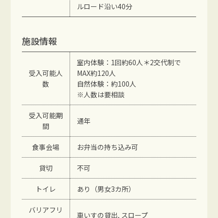
ルロード沿い40分
施設情報
室内体験：1回約60人＊2交代制で
受入可能人
MAX約120人
数
自然体験：約100人
※人数は要相談
受入可能期
通年
間
食事会場
お弁当の持ち込み可
貸切
不可
トイレ
あり（男女3カ所）
バリアフリ
車いすの貸出, スロープ