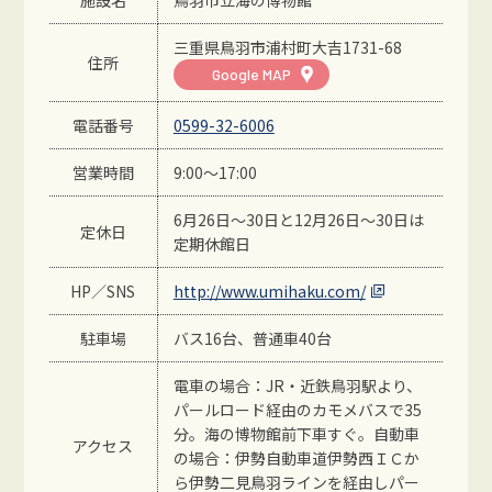
三重県鳥羽市浦村町大吉1731-68
住所
Google MAP
電話番号
0599-32-6006
営業時間
9:00〜17:00
6月26日～30日と12月26日～30日は
定休日
定期休館日
HP／SNS
http://www.umihaku.com/
駐車場
バス16台、普通車40台
電車の場合：JR・近鉄鳥羽駅より、
パールロード経由のカモメバスで35
分。海の博物館前下車すぐ。自動車
アクセス
の場合：伊勢自動車道伊勢西ＩＣか
ら伊勢二見鳥羽ラインを経由しパー