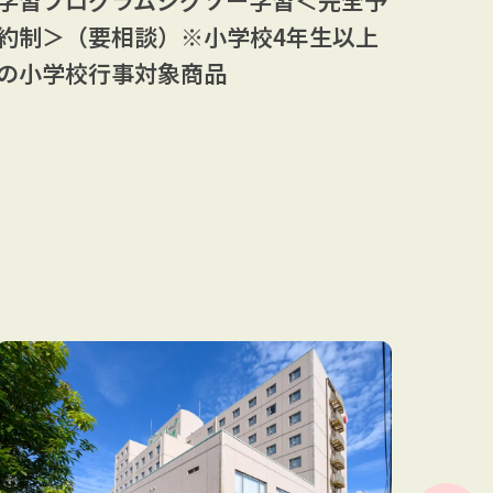
約制＞（要相談）※小学校4年生以上
の小学校行事対象商品
鈴鹿
レイ