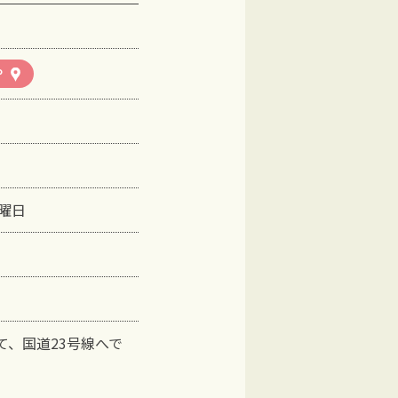
P
曜日
て、国道23号線へで