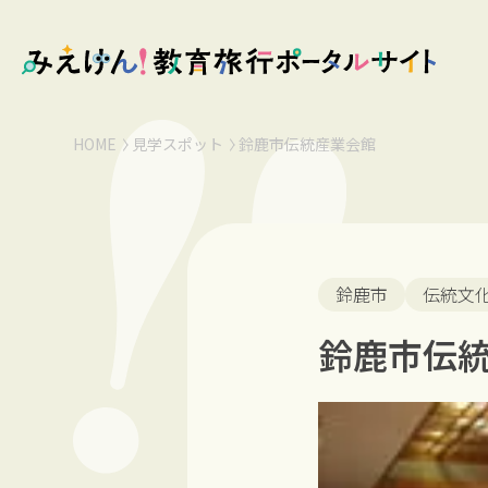
HOME
見学スポット
鈴鹿市伝統産業会館
鈴鹿市
伝統文
鈴鹿市伝