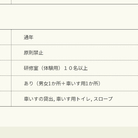
通年
原則禁止
研修室（体験用）１０名以上
あり（男女1か所＋車いす用1か所）
車いすの貸出, 車いす用トイレ, スロープ