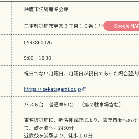
鈴鹿市伝統産業会館
三重県鈴鹿市寺家３丁目１０番１号
Google MA
0593860026
9:00 ~ 16:30
祝日でない月曜日、月曜日が祝日であった場合翌火
https://isekatagami.or.jp
バス６台 普通車60台 （第２駐車場含む）
東名阪鈴鹿IC、新名神鈴鹿ICより、鈴鹿市街へぬけ
て、鼓ヶ浦へ。約30分
近鉄鼓ヶ浦駅より、徒歩１０分