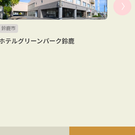
鈴鹿市
鈴鹿
ホテルグリーンパーク鈴鹿
鈴鹿