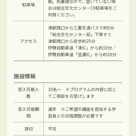
能。先着順なので、空いていない場
駐車場
合は総合文化センターC9駐車場をご
利用ください。
津駅西口から三重交通バスで約5分
「総合文化センター前」下車すぐ
アクセス
津駅西口から徒歩約25分
伊勢自動車道「津IC」から約10分／
伊勢自動車道「芸濃IC」から約20分
施設情報
受入可能人
10名～ ※プログラムの内容に応じ
数
てご相談をお受けします
受入可能期
通年 ※ご希望の講座を担当する学
間
芸員との日程調整が必要です
貸切
不可