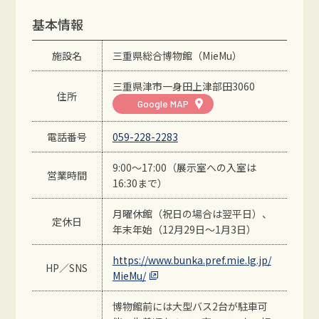
基本情報
施設名
三重県総合博物館（MieMu）
三重県津市一身田上津部田3060
住所
Google MAP
電話番号
059-228-2283
9:00〜17:00（展示室への入室は
営業時間
16:30まで）
月曜休館（祝日の場合は翌平日）、
定休日
年末年始（12月29日～1月3日）
https://www.bunka.pref.mie.lg.jp/
HP／SNS
MieMu/
博物館前には大型バス2台が駐車可