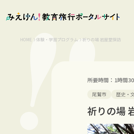
HOME
体験・学習プログラム
祈りの場 岩屋堂探訪
所要時間：1時間3
尾鷲市
歴史・
祈りの場 