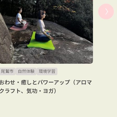
尾鷲
三重
尾鷲市
自然体験
環境学習
おわせ・癒しとパワーアップ（アロマ
クラフト、気功・ヨガ）