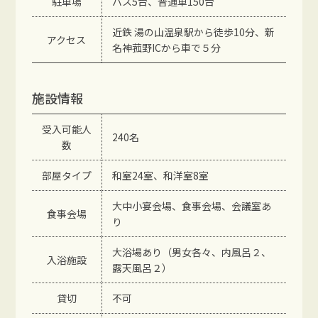
駐車場
バス5台、普通車150台
近鉄 湯の山温泉駅から徒歩10分、新
アクセス
名神菰野ICから車で５分
施設情報
受入可能人
240名
数
部屋タイプ
和室24室、和洋室8室
大中小宴会場、食事会場、会議室あ
食事会場
り
大浴場あり（男女各々、内風呂２、
入浴施設
露天風呂２）
貸切
不可