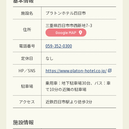
基本情報
施設名
プラトンホテル四日市
三重県四日市市西新地7-3
住所
Google MAP
電話番号
059-352-0300
定休日
なし
HP／SNS
https://www.platon-hotel.co.jp/
乗用車：地下駐車場30台、バス：車
駐車場
で10分の近隣の駐車場
アクセス
近鉄四日市駅より徒歩3分
施設情報