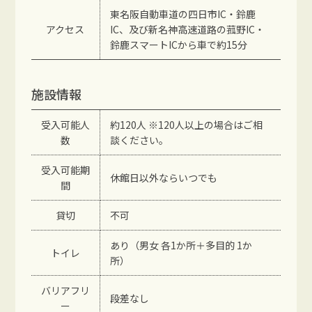
東名阪自動車道の四日市IC・鈴鹿
アクセス
IC、及び新名神高速道路の菰野IC・
鈴鹿スマートICから車で約15分
施設情報
受入可能人
約120人 ※120人以上の場合はご相
数
談ください。
受入可能期
休館日以外ならいつでも
間
貸切
不可
あり（男女 各1か所＋多目的 1か
トイレ
所）
バリアフリ
段差なし
ー