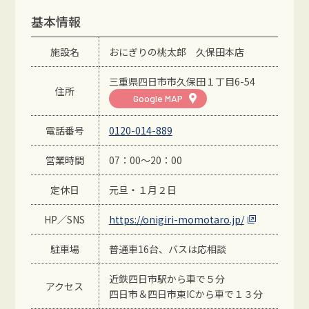
基本情報
施設名
おにぎりの桃太郎 久保田本店
三重県四日市市久保田１丁目6-54
住所
Google MAP
電話番号
0120-014-889
営業時間
07：00～20：00
定休日
元旦・１月２日
HP／SNS
https://onigiri-momotaro.jp/
駐車場
普通車16台、バスは応相談
近鉄四日市駅から車で５分
アクセス
四日市＆四日市東ICから車で１３分