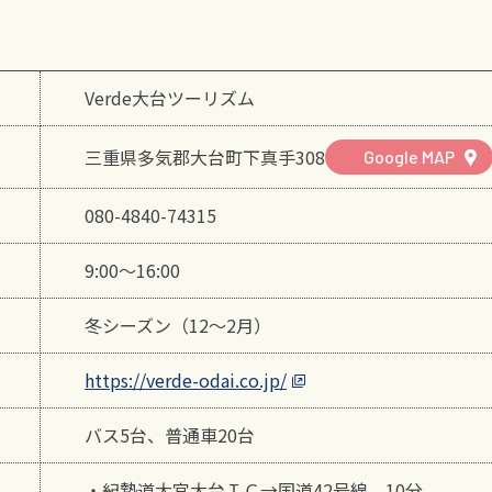
Verde大台ツーリズム
三重県多気郡大台町下真手308
Google MAP
080-4840-74315
9:00～16:00
冬シーズン（12～2月）
https://verde-odai.co.jp/
バス5台、普通車20台
・紀勢道大宮大台ＩＣ→国道42号線 10分