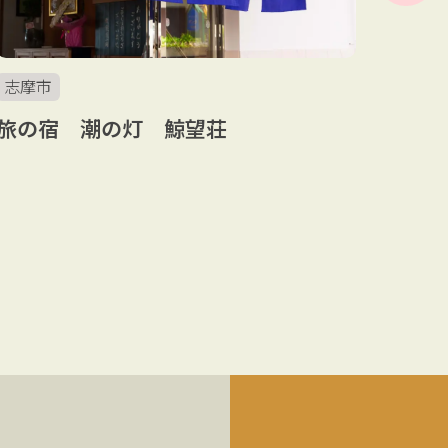
志摩市
志摩
旅の宿 潮の灯 鯨望荘
志摩