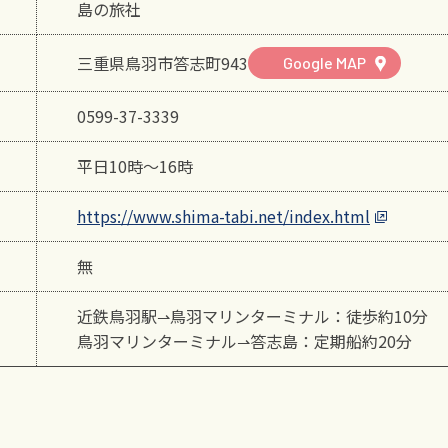
島の旅社
三重県鳥羽市答志町943
Google MAP
0599-37-3339
平日10時～16時
https://www.shima-tabi.net/index.html
無
近鉄鳥羽駅⇀鳥羽マリンターミナル：徒歩約10分
鳥羽マリンターミナル⇀答志島：定期船約20分