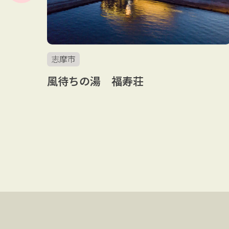
志摩市
スト
風待ちの湯 福寿荘