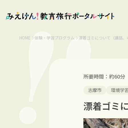
HOME
体験・学習プログラム
漂着ゴミについて（講話、
所要時間：約60分
志摩市
環境学
漂着ゴミ