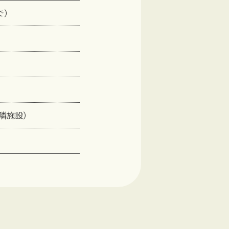
で）
隣施設）