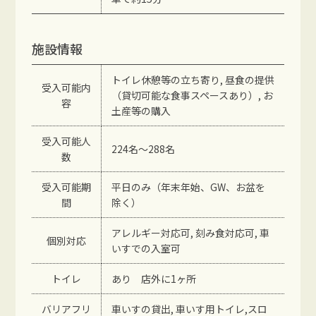
施設情報
トイレ休憩等の立ち寄り, 昼食の提供
受入可能内
（貸切可能な食事スペースあり）, お
容
土産等の購入
受入可能人
224名〜288名
数
受入可能期
平日のみ（年末年始、GW、お盆を
間
除く）
アレルギー対応可, 刻み食対応可, 車
個別対応
いすでの入室可
トイレ
あり 店外に1ヶ所
バリアフリ
車いすの貸出, 車いす用トイレ,スロ