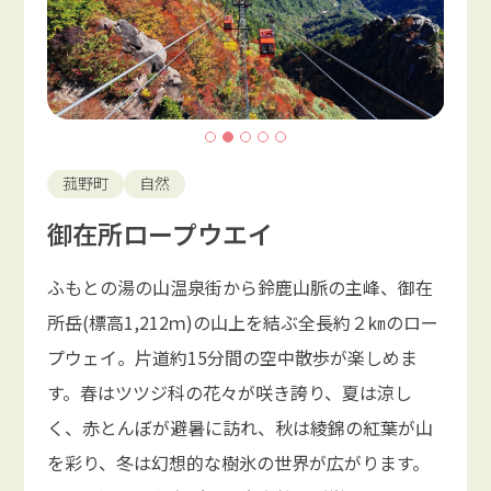
菰野町
自然
御在所ロープウエイ
ふもとの湯の山温泉街から鈴鹿山脈の主峰、御在
所岳(標高1,212ｍ)の山上を結ぶ全長約２㎞のロー
プウェイ。片道約15分間の空中散歩が楽しめま
す。春はツツジ科の花々が咲き誇り、夏は涼し
く、赤とんぼが避暑に訪れ、秋は綾錦の紅葉が山
を彩り、冬は幻想的な樹氷の世界が広がります。