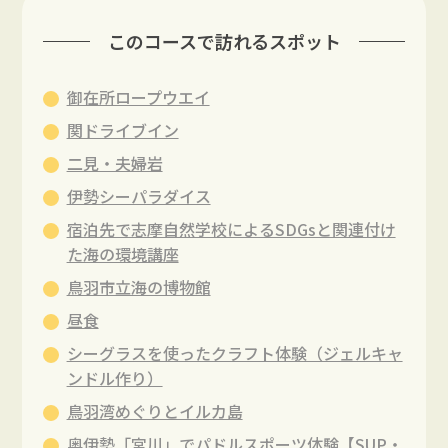
このコースで訪れるスポット
御在所ロープウエイ
関ドライブイン
二見・夫婦岩
伊勢シーパラダイス
宿泊先で志摩自然学校によるSDGsと関連付け
た海の環境講座
鳥羽市立海の博物館
昼食
シーグラスを使ったクラフト体験（ジェルキャ
ンドル作り）
鳥羽湾めぐりとイルカ島
奥伊勢「宮川」でパドルスポーツ体験【SUP・